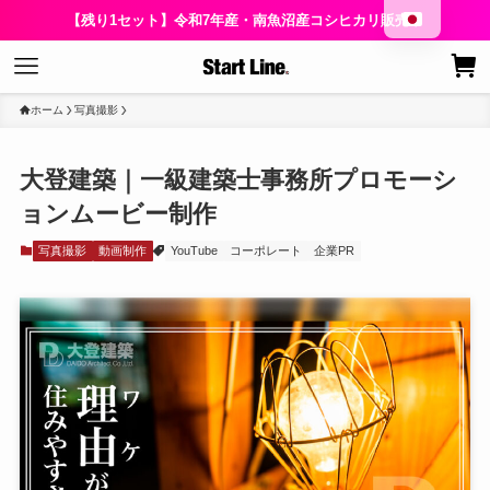
【残り1セット】令和7年産・南魚沼産コシヒカリ販売中
ホーム
写真撮影
大登建築｜一級建築士事務所プロモーシ
ョンムービー制作
写真撮影
動画制作
YouTube
コーポレート
企業PR