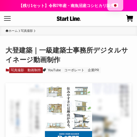
【残り1セット】令和7年産・南魚沼産コシヒカリ販売中
ホーム
写真撮影
大登建築｜一級建築士事務所デジタルサ
イネージ動画制作
写真撮影
動画制作
YouTube
コーポレート
企業PR